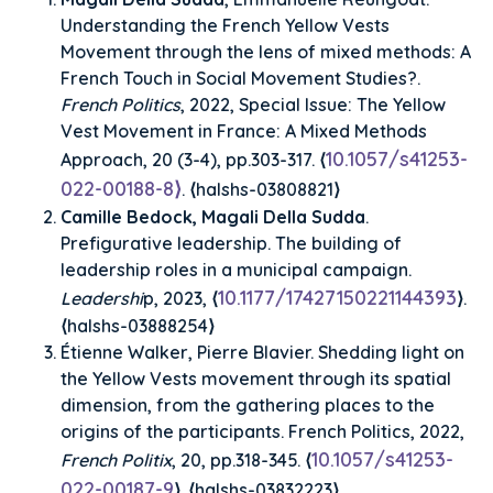
Understanding the French Yellow Vests
Movement through the lens of mixed methods: A
French Touch in Social Movement Studies?.
French Politics
, 2022, Special Issue: The Yellow
Vest Movement in France: A Mixed Methods
10.1057/s41253-
Approach, 20 (3-4), pp.303-317. ⟨
022-00188-8⟩
. ⟨halshs-03808821⟩
Camille Bedock, Magali Della Sudda
.
Prefigurative leadership. The building of
leadership roles in a municipal campaign.
10.1177/17427150221144393
Leadershi
p, 2023, ⟨
⟩.
⟨halshs-03888254⟩
Étienne Walker, Pierre Blavier. Shedding light on
the Yellow Vests movement through its spatial
dimension, from the gathering places to the
origins of the participants. French Politics, 2022,
10.1057/s41253-
French Politix
, 20, pp.318-345. ⟨
022-00187-9
⟩. ⟨halshs-03832223⟩