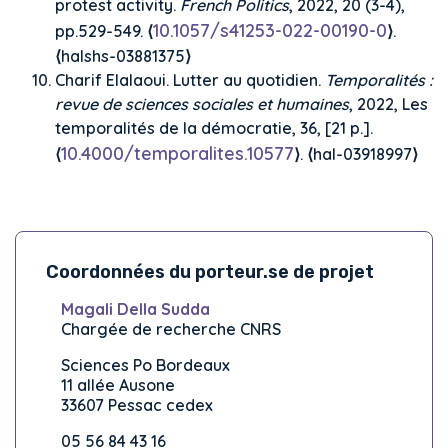
protest activity.
French Politics
, 2022, 20 (3-4),
10.1057/s41253-022-00190-0
pp.529-549. ⟨
⟩.
⟨halshs-03881375⟩
Charif Elalaoui. Lutter au quotidien.
Temporalités :
revue de sciences sociales et humaines
, 2022, Les
temporalités de la démocratie, 36, [21 p.].
10.4000/temporalites.10577
⟨
⟩. ⟨hal-03918997⟩
Coordonnées du porteur.se de projet
Magali Della Sudda
Chargée de recherche CNRS
Sciences Po Bordeaux
11 allée Ausone
33607 Pessac cedex
05 56 84 43 16