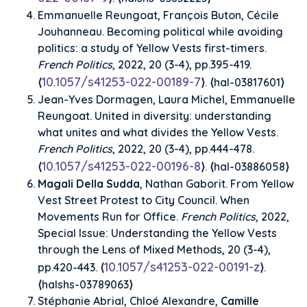
Emmanuelle Reungoat, François Buton, Cécile
Jouhanneau. Becoming political while avoiding
politics: a study of Yellow Vests first-timers.
French Politics
, 2022, 20 (3-4), pp.395-419.
10.1057/s41253-022-00189-7
⟨
⟩. ⟨hal-03817601⟩
Jean-Yves Dormagen, Laura Michel, Emmanuelle
Reungoat. United in diversity: understanding
what unites and what divides the Yellow Vests.
French Politics
, 2022, 20 (3-4), pp.444-478.
10.1057/s41253-022-00196-8
⟨
⟩. ⟨hal-03886058⟩
Magali Della Sudda
, Nathan Gaborit. From Yellow
Vest Street Protest to City Council. When
Movements Run for Office.
French Politics
, 2022,
Special Issue: Understanding the Yellow Vests
through the Lens of Mixed Methods, 20 (3-4),
10.1057/s41253-022-00191-z
pp.420-443. ⟨
⟩.
⟨halshs-03789063⟩
Stéphanie Abrial, Chloé Alexandre,
Camille