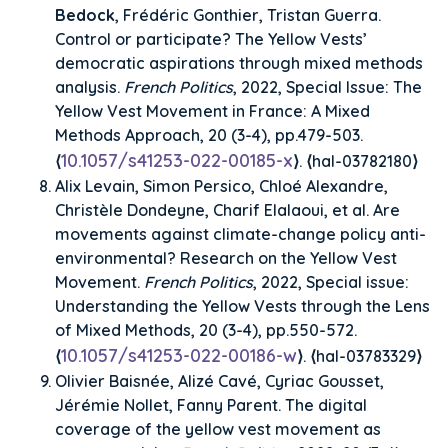
Bedock
, Frédéric Gonthier, Tristan Guerra.
Control or participate? The Yellow Vests’
democratic aspirations through mixed methods
analysis.
French Politics
, 2022, Special Issue: The
Yellow Vest Movement in France: A Mixed
Methods Approach, 20 (3-4), pp.479-503.
10.1057/s41253-022-00185-x
⟨
⟩. ⟨hal-03782180⟩
Alix Levain, Simon Persico, Chloé Alexandre,
Christèle Dondeyne, Charif Elalaoui, et al. Are
movements against climate-change policy anti-
environmental? Research on the Yellow Vest
Movement.
French Politics
, 2022, Special issue:
Understanding the Yellow Vests through the Lens
of Mixed Methods, 20 (3-4), pp.550-572.
10.1057/s41253-022-00186-w
⟨
⟩. ⟨hal-03783329⟩
Olivier Baisnée, Alizé Cavé, Cyriac Gousset,
Jérémie Nollet, Fanny Parent. The digital
coverage of the yellow vest movement as