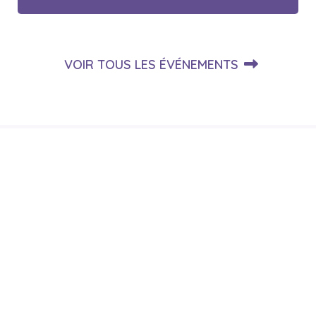
VOIR TOUS LES ÉVÉNEMENTS
Actualités
Publiée le 21 juillet 2026
CONGÉS D’ÉTÉ