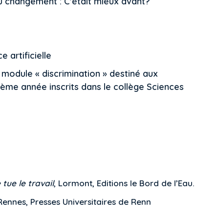
u changement : C'était mieux avant?
e
e artificielle
 module « discrimination » destiné aux
ème année inscrits dans le collège Sciences
tue le travail
, Lormont, Editions le Bord de l’Eau.
 Rennes, Presses Universitaires de Renn