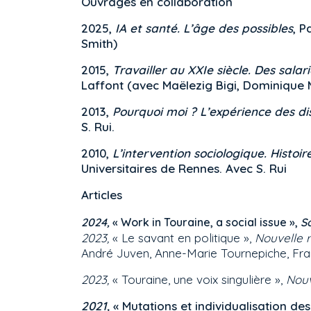
Ouvrages en collaboration
2025,
IA et santé. L’âge des possibles
, P
Smith)
2015,
Travailler au XXIe siècle. Des sala
Laffont (avec Maëlezig Bigi, Dominique M
2013,
Pourquoi moi ? L’expérience des di
S. Rui.
2010,
L’intervention sociologique. Histoi
Universitaires de Rennes. Avec S. Rui
Articles
2024,
« Work in Touraine, a social issue »,
S
2023,
« Le savant en politique »,
Nouvelle r
André Juven, Anne-Marie Tournepiche, Fran
2023,
« Touraine, une voix singulière »,
Nouv
2021,
« Mutations et individualisation des